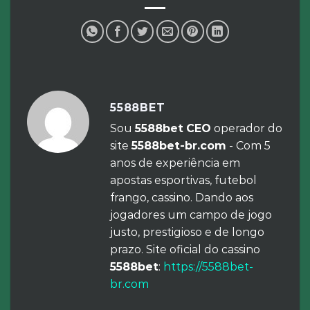
5588BET
Sou
5588bet
CEO
operador do
site
5588bet-br.com
- Com 5
anos de experiência em
apostas esportivas, futebol
frango, cassino. Dando aos
jogadores um campo de jogo
justo, prestigioso e de longo
prazo. Site oficial do cassino
5588bet
:
https://5588bet-
br.com