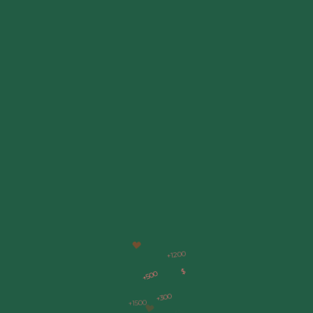
$
+500
+300
+1500
+750