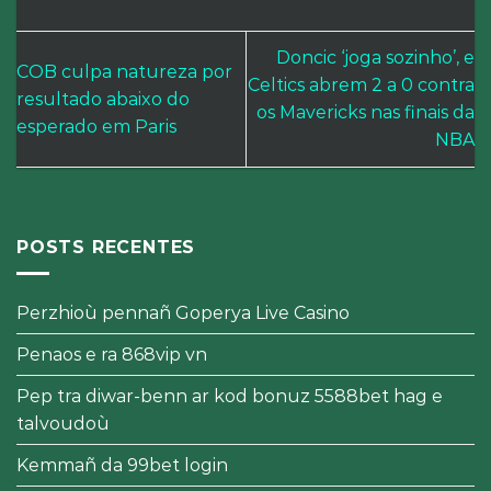
Doncic ‘joga sozinho’, e
COB culpa natureza por
Celtics abrem 2 a 0 contra
resultado abaixo do
os Mavericks nas finais da
esperado em Paris
NBA
POSTS RECENTES
Perzhioù pennañ Goperya Live Casino
Penaos e ra 868vip vn
Pep tra diwar-benn ar kod bonuz 5588bet hag e
talvoudoù
Kemmañ da 99bet login