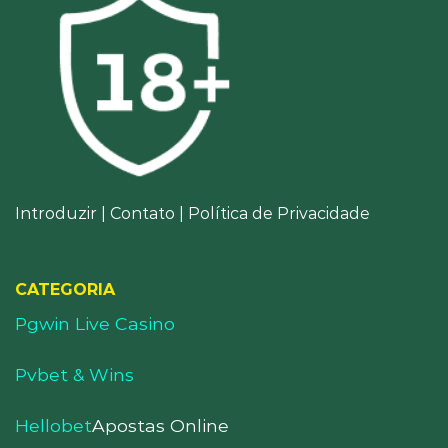
Introduzir
|
Contato
|
Política de Privacidade
CATEGORIA
Pgwin Live Casino
Pvbet & Wins
Hellobet
Apostas Online